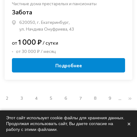
Частные дома престарелых и пансионаты
Забота
620050, г. Екатеринбург,
ул. Начдива Онуфриева, 43
1 000 ₽
от
/ сутки
от 30 000 ₽ / месяц
Подробнее
2
3
4
5
6
7
8
9
››
…
Этот сайт использует cookie файлы для хранения данных.
×
Продолжая использовать сайт, Вы даете согласие на
работу с этими файлами.