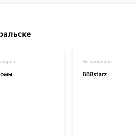
ральске
оверен
Не проверен
ломы
888starz