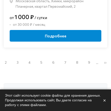
Московская область, Химки, микрорайон
Планерная, квартал Первомайский, 2
1 000 ₽
от
/ сутки
от 30 000 ₽ / месяц
Подробнее
2
3
4
5
6
7
8
9
››
…
Поможем
подобрать
Этот сайт использует cookie файлы для хранения данных.
×
Продолжая использовать сайт, Вы даете согласие на
пансионат
работу с этими файлами.