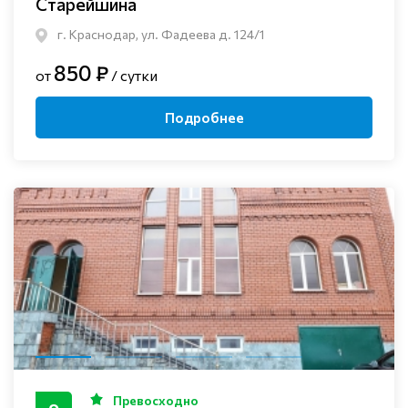
Старейшина
г. Краснодар, ул. Фадеева д. 124/1
850 ₽
от
/ сутки
Подробнее
Превосходно