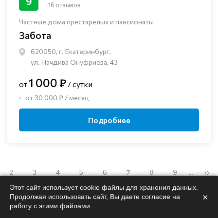
9
16 отзывов
Частные дома престарелых и пансионаты
Забота
620050, г. Екатеринбург,
ул. Начдива Онуфриева, 43
1 000 ₽
от
/ сутки
от 30 000 ₽ / месяц
Подробнее
2
3
4
5
6
7
8
9
››
…
Этот сайт использует cookie файлы для хранения данных.
×
Продолжая использовать сайт, Вы даете согласие на
работу с этими файлами.