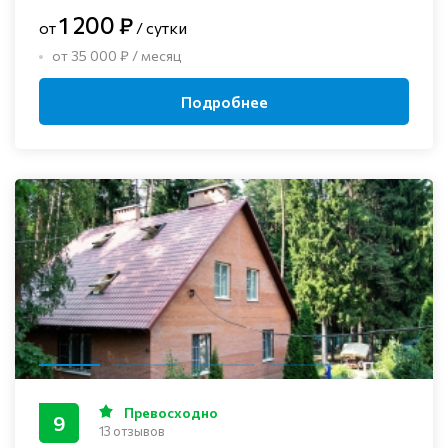
1 200 ₽
от
/ сутки
от 35 000 ₽ / месяц
Подробнее
Превосходно
9
13 отзывов