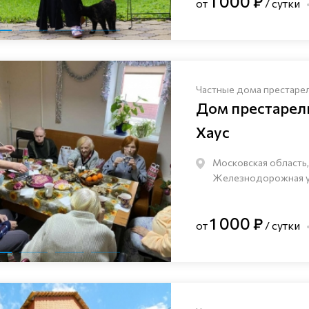
1 000 ₽
от
/ сутки
Частные дома престаре
Дом престаре
Хаус
Московская область,
Железнодорожная ули
1 000 ₽
от
/ сутки