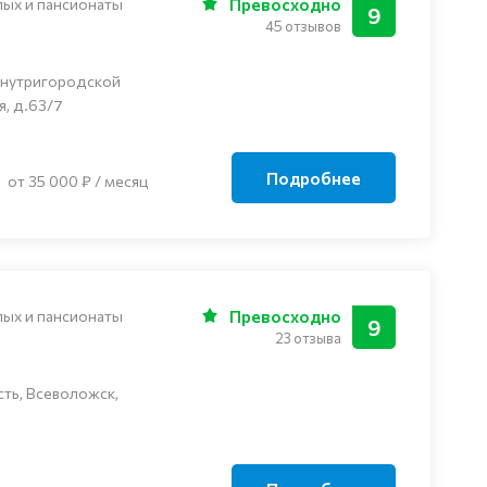
лых и пансионаты
Превосходно
9
45 отзывов
внутригородской
я, д.63/7
Подробнее
от 35 000 ₽ / месяц
лых и пансионаты
Превосходно
9
23 отзыва
ть, Всеволожск,