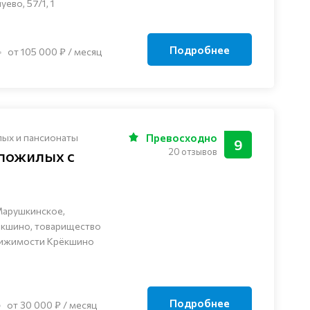
ево, 57/1, 1
Подробнее
от 105 000 ₽ / месяц
лых и пансионаты
Превосходно
9
20 отзывов
 пожилых с
Марушкинское,
ёкшино, товарищество
вижимости Крёкшино
Подробнее
от 30 000 ₽ / месяц