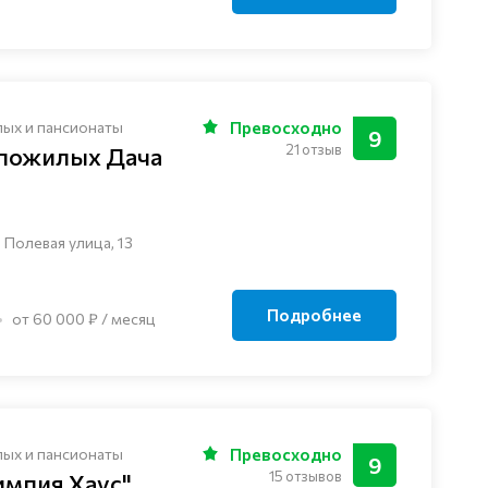
лых и пансионаты
Превосходно
9
21 отзыв
 пожилых Дача
 Полевая улица, 13
Подробнее
от 60 000 ₽ / месяц
лых и пансионаты
Превосходно
9
15 отзывов
импия Хаус"