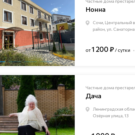
Частные дома престаре
Нонна
Сочи, Центральный 
район, ул. Санаторна
1 200 ₽
от
/ сутки
Частные дома престаре
Дача
Ленинградская облас
Озёрная улица, 13