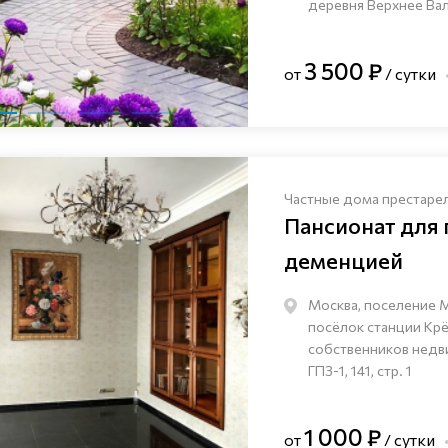
деревня Верхнее Валу
3 500 ₽
от
/ сутки
Частные дома престаре
Пансионат для
деменцией
Москва, поселение 
посёлок станции Кр
собственников нед
ГПЗ-1, 141, стр. 1
1 000 ₽
от
/ сутки