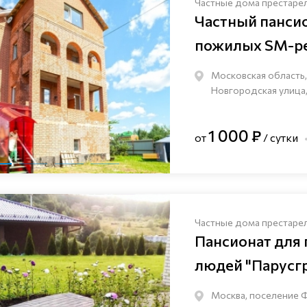
Частные дома престаре
Частный панси
пожилых SM-pe
Московская область,
Новгородская улица,
1 000 ₽
от
/ сутки
Частные дома престаре
Пансионат для
людей "Парусг
Москва, поселение 