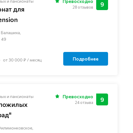
лых и пансионаты
Превосходно
9
28 отзывов
онат для
nsion
 Балашиха,
 49
Подробнее
от 30 000 ₽ / месяц
лых и пансионаты
Превосходно
9
24 отзыва
 пожилых
рад"
Филимонковское,