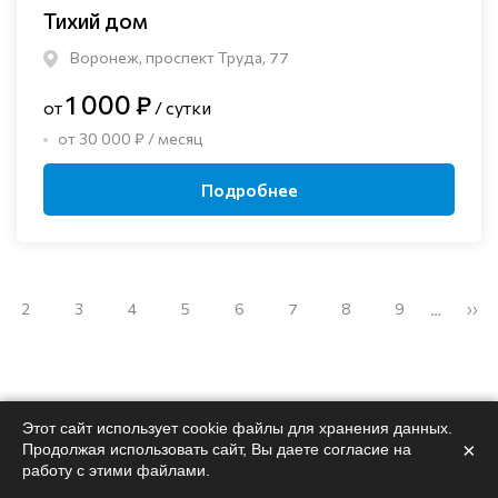
Тихий дом
Воронеж, проспект Труда, 77
1 000 ₽
от
/ сутки
от 30 000 ₽ / месяц
Подробнее
2
3
4
5
6
7
8
9
››
…
Этот сайт использует cookie файлы для хранения данных.
×
Поможем
подобрать
Продолжая использовать сайт, Вы даете согласие на
работу с этими файлами.
пансионат