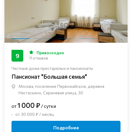
Превосходно
9
11 отзывов
Частные дома престарелых и пансионаты
Пансионат "Большая семья"
Москва, поселение Первомайское, деревня
Настасьино, Сиреневая улица, 30
1 000 ₽
от
/ сутки
от 30 000 ₽ / месяц
Подробнее