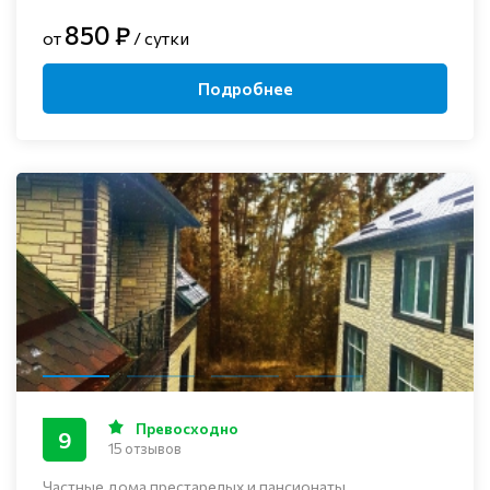
850 ₽
от
/ сутки
Подробнее
Превосходно
9
15 отзывов
Частные дома престарелых и пансионаты