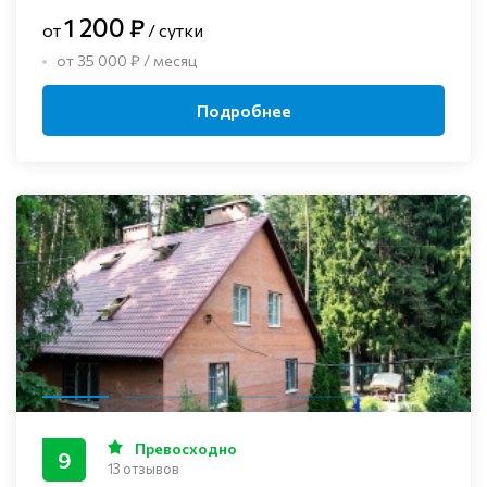
1 200 ₽
от
/ сутки
от 35 000 ₽ / месяц
Подробнее
Превосходно
9
13 отзывов