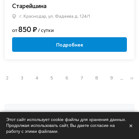
Старейшина
г. Краснодар, ул. Фадеева д. 124/1
850 ₽
от
/ сутки
Подробнее
2
3
4
5
6
7
8
9
››
…
Поможем
подобрать
Этот сайт использует cookie файлы для хранения данных.
×
Продолжая использовать сайт, Вы даете согласие на
пансионат
работу с этими файлами.