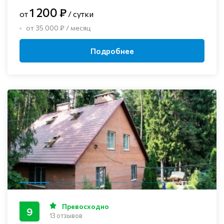
1 200 ₽
от
/ сутки
от 35 000 ₽ / месяц
Подробнее
Превосходно
9
13 отзывов