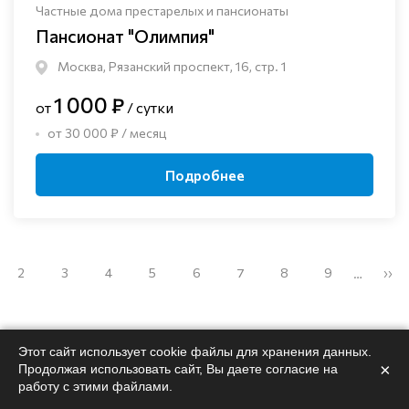
Частные дома престарелых и пансионаты
Пансионат "Олимпия"
Москва, Рязанский проспект, 16, стр. 1
1 000 ₽
от
/ сутки
от 30 000 ₽ / месяц
Подробнее
2
3
4
5
6
7
8
9
››
…
Этот сайт использует cookie файлы для хранения данных.
×
Продолжая использовать сайт, Вы даете согласие на
работу с этими файлами.
Поможем
подобрать