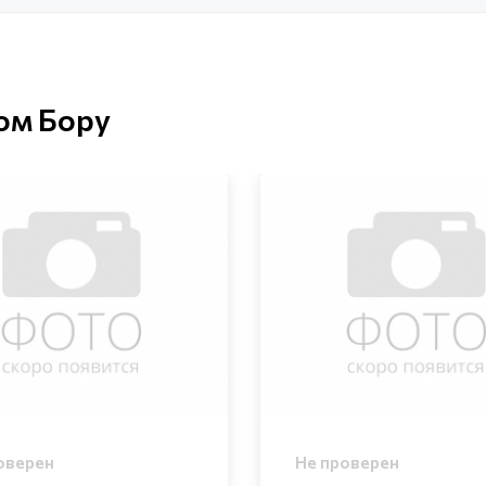
ом Бору
оверен
Не проверен