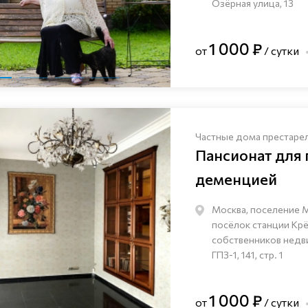
Озёрная улица, 13
1 000 ₽
от
/ сутки
Частные дома престаре
Пансионат для
деменцией
Москва, поселение 
посёлок станции Кр
собственников нед
ГПЗ-1, 141, стр. 1
1 000 ₽
от
/ сутки