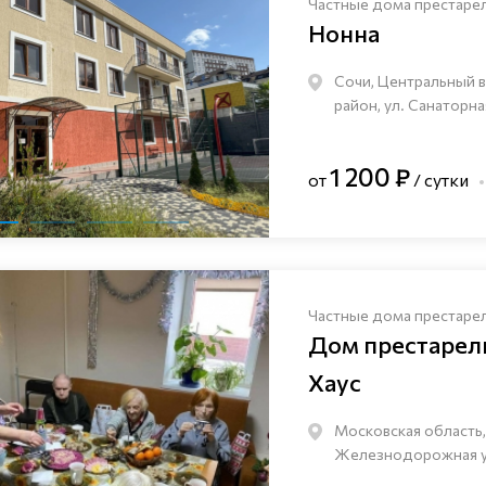
Частные дома престаре
Нонна
Сочи, Центральный 
район, ул. Санаторна
1 200 ₽
от
/ сутки
Частные дома престаре
Дом престаре
Хаус
Московская область,
Железнодорожная ули