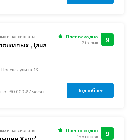
лых и пансионаты
Превосходно
9
21 отзыв
 пожилых Дача
 Полевая улица, 13
Подробнее
от 60 000 ₽ / месяц
лых и пансионаты
Превосходно
9
15 отзывов
импия Хаус"