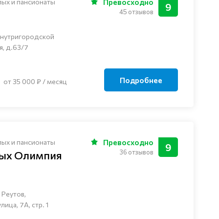
лых и пансионаты
Превосходно
9
45 отзывов
внутригородской
я, д.63/7
Подробнее
от 35 000 ₽ / месяц
лых и пансионаты
Превосходно
9
36 отзывов
лых Олимпия
 Реутов,
ца, 7А, стр. 1