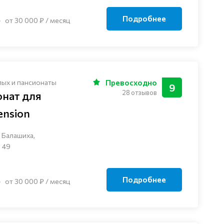
Подробнее
от 30 000 ₽ / месяц
лых и пансионаты
Превосходно
9
28 отзывов
онат для
nsion
 Балашиха,
 49
Подробнее
от 30 000 ₽ / месяц