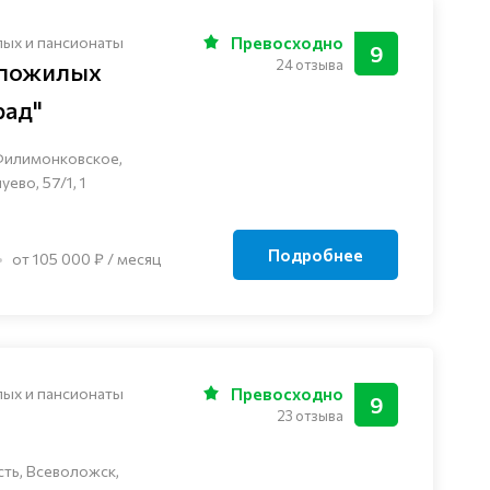
лых и пансионаты
Превосходно
9
24 отзыва
 пожилых
рад"
Филимонковское,
ево, 57/1, 1
Подробнее
от 105 000 ₽ / месяц
лых и пансионаты
Превосходно
9
23 отзыва
ть, Всеволожск,