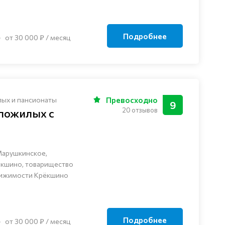
Подробнее
от 30 000 ₽ / месяц
лых и пансионаты
Превосходно
9
20 отзывов
 пожилых с
Марушкинское,
ёкшино, товарищество
вижимости Крёкшино
Подробнее
от 30 000 ₽ / месяц