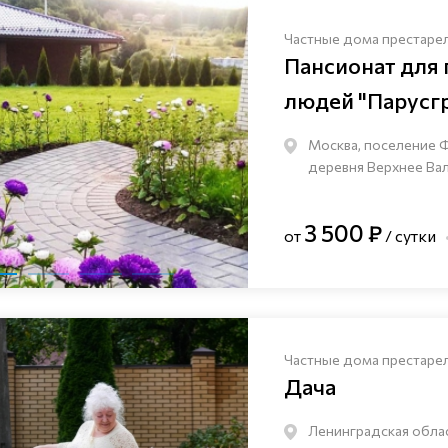
Частные дома престаре
Пансионат для
людей "Парусг
Москва, поселение 
деревня Верхнее Валу
3 500 ₽
от
/ сутки
Частные дома престаре
Дача
Ленинградская облас