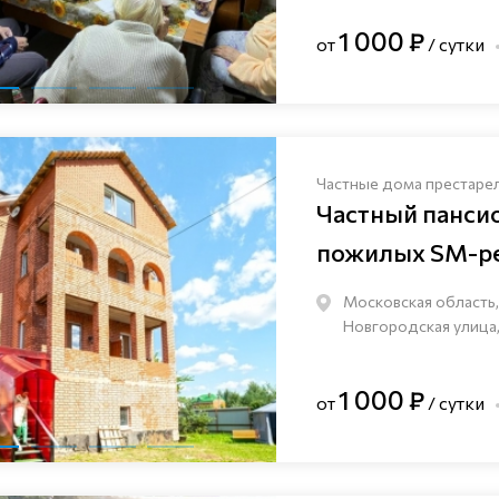
1 000 ₽
от
/ сутки
Частные дома престаре
Частный панси
пожилых SM-pe
Московская область,
Новгородская улица,
1 000 ₽
от
/ сутки