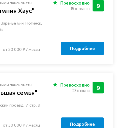
лых и пансионаты
Превосходно
9
15 отзывов
импия Хаус"
Заречье м-н, Ногинск, ​
3в
Подробнее
от 30 000 ₽ / месяц
лых и пансионаты
Превосходно
9
23 отзыва
льшая семья"
кий проезд, 7, стр. 9
Подробнее
от 30 000 ₽ / месяц