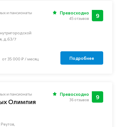
лых и пансионаты
Превосходно
9
45 отзывов
внутригородской
я, д.63/7
Подробнее
от 35 000 ₽ / месяц
лых и пансионаты
Превосходно
9
36 отзывов
лых Олимпия
 Реутов,