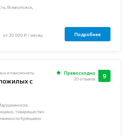
ть, Всеволожск,
Подробнее
от 30 000 ₽ / месяц
лых и пансионаты
Превосходно
9
20 отзывов
 пожилых с
Марушкинское,
ёкшино, товарищество
вижимости Крёкшино