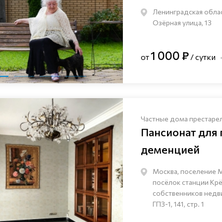
Ленинградская облас
Озёрная улица, 13
1 000 ₽
от
/ сутки
Частные дома престаре
Пансионат для
деменцией
Москва, поселение 
посёлок станции Кр
собственников нед
ГПЗ-1, 141, стр. 1