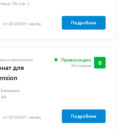
ца, 7А, стр. 1
Подробнее
от 30 000 ₽ / месяц
лых и пансионаты
Превосходно
9
28 отзывов
онат для
nsion
 Балашиха,
 49
Подробнее
от 30 000 ₽ / месяц