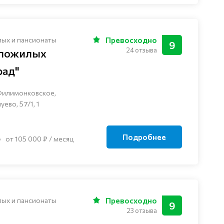
лых и пансионаты
Превосходно
9
24 отзыва
 пожилых
рад"
Филимонковское,
ево, 57/1, 1
Подробнее
от 105 000 ₽ / месяц
лых и пансионаты
Превосходно
9
23 отзыва