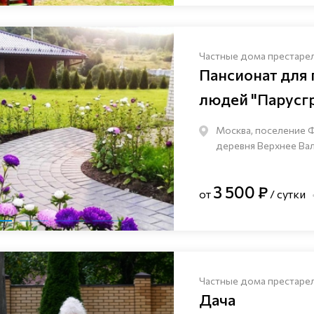
Частные дома престаре
Пансионат для
людей "Парусг
Москва, поселение 
деревня Верхнее Валу
3 500 ₽
от
/ сутки
Частные дома престаре
Дача