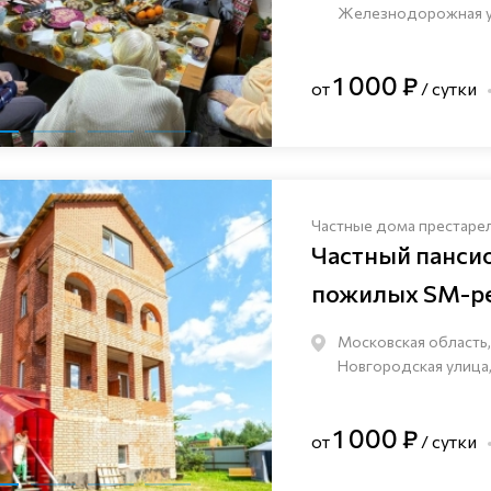
Железнодорожная ули
1 000 ₽
от
/ сутки
Частные дома престаре
Частный панси
пожилых SM-pe
Московская область,
Новгородская улица,
1 000 ₽
от
/ сутки