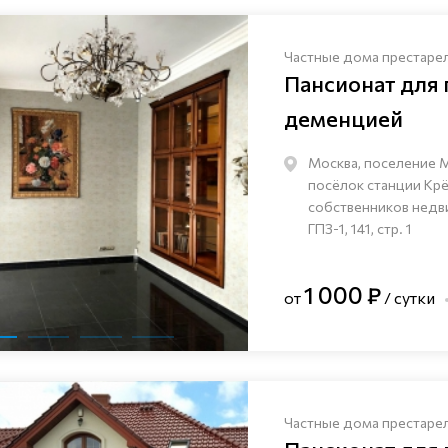
Частные дома престаре
Пансионат для
деменцией
Москва, поселение 
посёлок станции Кр
собственников нед
ГПЗ-1, 141, стр. 1
1 000 ₽
от
/ сутки
Частные дома престаре