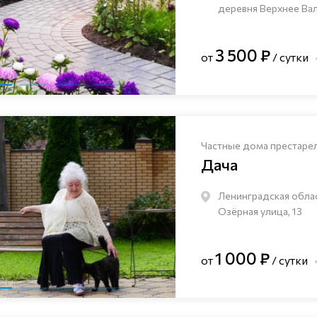
деревня Верхнее Валу
3 500 ₽
от
/ сутки
Частные дома престаре
Дача
Ленинградская облас
Озёрная улица, 13
1 000 ₽
от
/ сутки