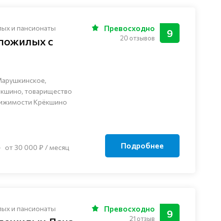
лых и пансионаты
Превосходно
9
20 отзывов
 пожилых с
Марушкинское,
ёкшино, товарищество
вижимости Крёкшино
Подробнее
от 30 000 ₽ / месяц
лых и пансионаты
Превосходно
9
21 отзыв