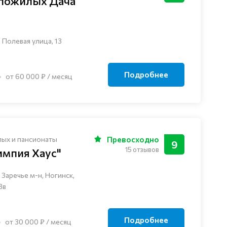
 пожилых Дача
 Полевая улица, 13
Подробнее
от 60 000 ₽ / месяц
лых и пансионаты
Превосходно
9
15 отзывов
импия Хаус"
Заречье м-н, Ногинск, ​
3в
Подробнее
от 30 000 ₽ / месяц