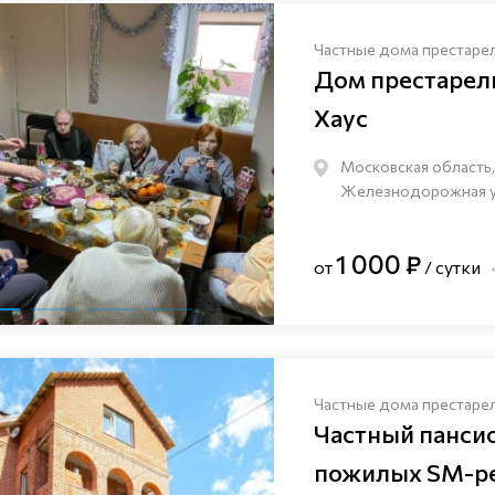
Частные дома престаре
Дом престаре
Хаус
Московская область,
Железнодорожная ули
1 000 ₽
от
/ сутки
Частные дома престаре
Частный панси
пожилых SM-pe