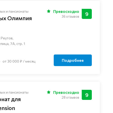
лых и пансионаты
Превосходно
9
36 отзывов
лых Олимпия
 Реутов,
ца, 7А, стр. 1
Подробнее
от 30 000 ₽ / месяц
лых и пансионаты
Превосходно
9
28 отзывов
онат для
nsion