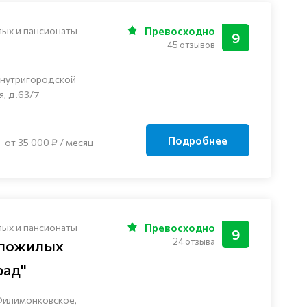
лых и пансионаты
Превосходно
9
45 отзывов
внутригородской
я, д.63/7
Подробнее
от 35 000 ₽ / месяц
лых и пансионаты
Превосходно
9
24 отзыва
 пожилых
рад"
Филимонковское,