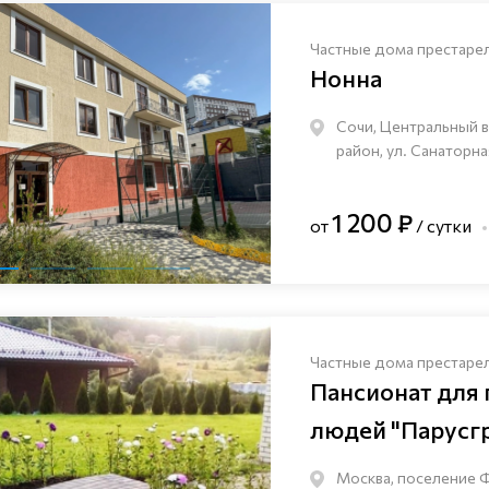
Частные дома престаре
Нонна
Сочи, Центральный 
район, ул. Санаторна
1 200 ₽
от
/ сутки
Частные дома престаре
Пансионат для
людей "Парусг
Москва, поселение 