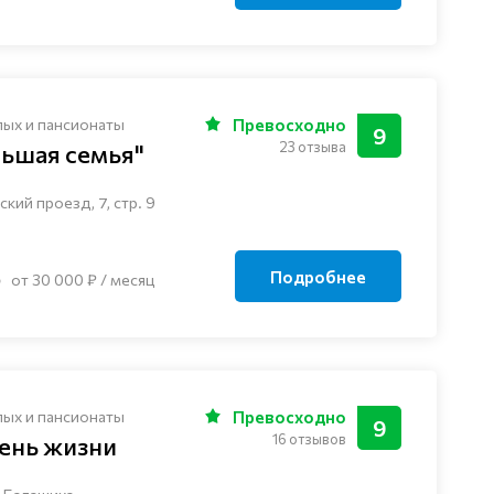
лых и пансионаты
Превосходно
9
23 отзыва
льшая семья"
кий проезд, 7, стр. 9
Подробнее
от 30 000 ₽ / месяц
лых и пансионаты
Превосходно
9
16 отзывов
ень жизни