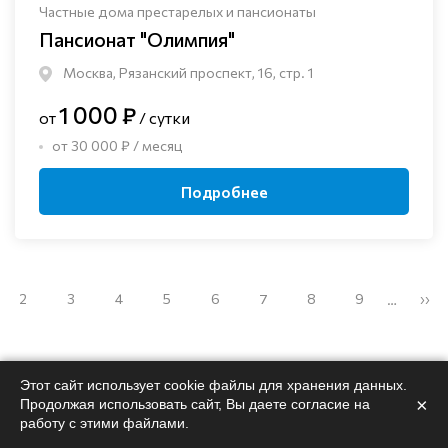
Частные дома престарелых и пансионаты
Пансионат "Олимпия"
Москва, Рязанский проспект, 16, стр. 1
1 000 ₽
от
/ сутки
от 30 000 ₽ / месяц
Подробнее
2
3
4
5
6
7
8
9
››
…
Этот сайт использует cookie файлы для хранения данных.
×
Продолжая использовать сайт, Вы даете согласие на
работу с этими файлами.
Поможем
подобрать