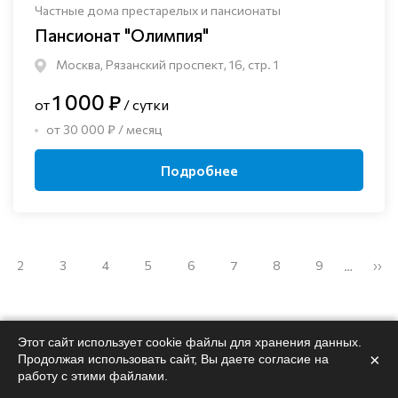
Частные дома престарелых и пансионаты
Пансионат "Олимпия"
Москва, Рязанский проспект, 16, стр. 1
1 000 ₽
от
/ сутки
от 30 000 ₽ / месяц
Подробнее
2
3
4
5
6
7
8
9
››
…
Этот сайт использует cookie файлы для хранения данных.
×
Продолжая использовать сайт, Вы даете согласие на
работу с этими файлами.
Поможем
подобрать