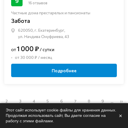
9
16 отзывов
Частные дома престарелых и пансионаты
Забота
620050, г. Екатеринбург,
ул. Начдива Онуфриева, 43
1 000 ₽
от
/ сутки
от 30 000 ₽ / месяц
Подробнее
2
3
4
5
6
7
8
9
››
…
Этот сайт использует cookie файлы для хранения данных.
×
Продолжая использовать сайт, Вы даете согласие на
работу с этими файлами.