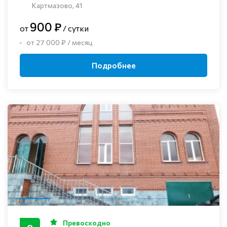
Картмазово, 41
900 ₽
от
/ сутки
от 27 000 ₽ / месяц
Подробнее
Превосходно