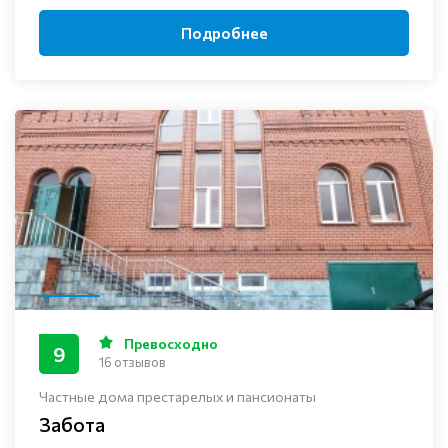
Подробнее
Превосходно
9
16 отзывов
Частные дома престарелых и пансионаты
Забота