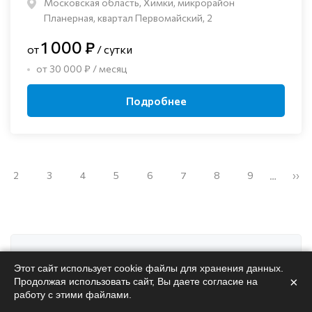
Московская область, Химки, микрорайон
Планерная, квартал Первомайский, 2
1 000 ₽
от
/ сутки
от 30 000 ₽ / месяц
Подробнее
2
3
4
5
6
7
8
9
››
…
Поможем
подобрать
Этот сайт использует cookie файлы для хранения данных.
×
Продолжая использовать сайт, Вы даете согласие на
пансионат
работу с этими файлами.