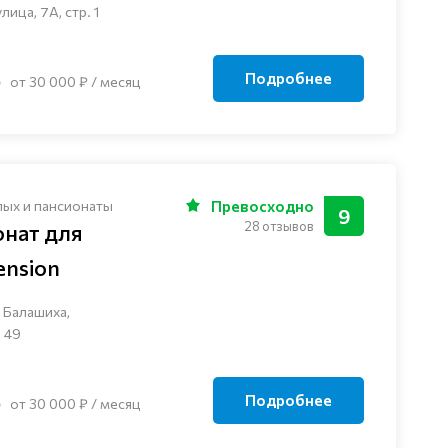
ца, 7А, стр. 1
Подробнее
от 30 000 ₽ / месяц
лых и пансионаты
Превосходно
9
28 отзывов
онат для
nsion
 Балашиха,
 49
Подробнее
от 30 000 ₽ / месяц