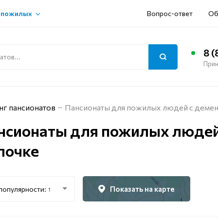
 пожилых
Вопрос-ответ
Об
8 (
Прин
нг пансионатов
Пансионаты для пожилых людей с деме
нсионаты для пожилых людей
лочке
Показать на карте
популярности: ↑