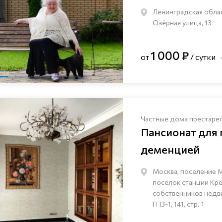
Ленинградская облас
Озёрная улица, 13
1 000 ₽
от
/ сутки
Частные дома престаре
Пансионат для
деменцией
Москва, поселение 
посёлок станции Кр
собственников нед
ГПЗ-1, 141, стр. 1