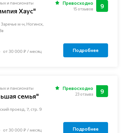
лых и пансионаты
Превосходно
9
15 отзывов
импия Хаус"
Заречье м-н, Ногинск, ​
3в
Подробнее
от 30 000 ₽ / месяц
лых и пансионаты
Превосходно
9
23 отзыва
льшая семья"
кий проезд, 7, стр. 9
Подробнее
от 30 000 ₽ / месяц