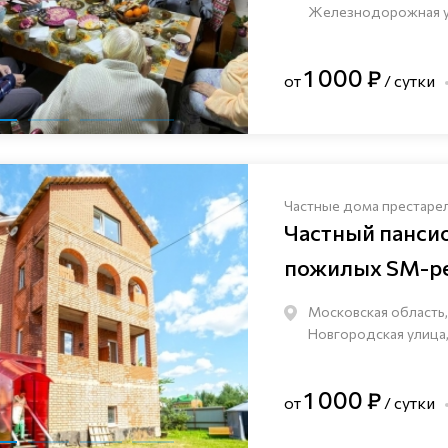
Железнодорожная ули
1 000 ₽
от
/ сутки
Частные дома престаре
Частный панси
пожилых SM-pe
Московская область,
Новгородская улица,
1 000 ₽
от
/ сутки