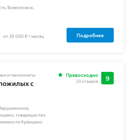
ть, Всеволожск,
Подробнее
от 30 000 ₽ / месяц
лых и пансионаты
Превосходно
9
20 отзывов
 пожилых с
Марушкинское,
ёкшино, товарищество
вижимости Крёкшино