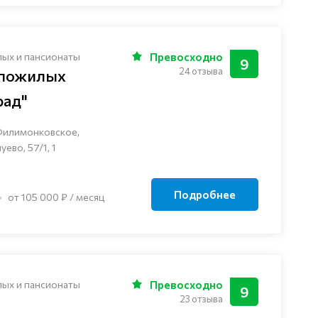
лых и пансионаты
Превосходно
9
24 отзыва
 пожилых
рад"
Филимонковское,
ево, 57/1, 1
Подробнее
от 105 000 ₽ / месяц
лых и пансионаты
Превосходно
9
23 отзыва