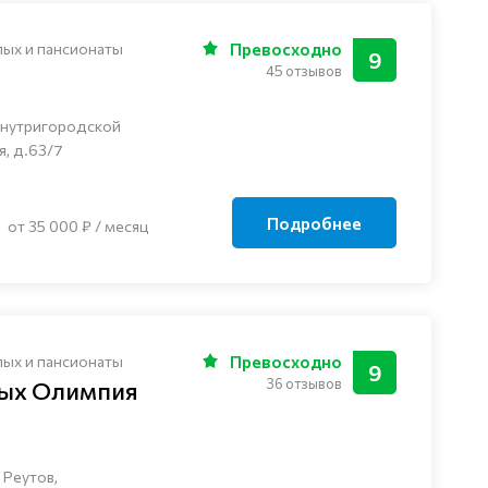
лых и пансионаты
Превосходно
9
45 отзывов
внутригородской
я, д.63/7
Подробнее
от 35 000 ₽ / месяц
лых и пансионаты
Превосходно
9
36 отзывов
лых Олимпия
 Реутов,