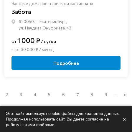
Частные дома престарелых и пансионаты
Забота
620050, г. Екатеринбург,
ул. Начдива Онуфриева, 43
1 000 ₽
от
/ сутки
от 30 000 ₽ / месяц
Подробнее
2
3
4
5
6
7
8
9
››
…
Этот сайт использует cookie файлы для хранения данных.
×
Продолжая использовать сайт, Вы даете согласие на
работу с этими файлами.