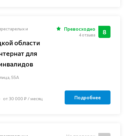
престарелых и
Превосходно
8
4 отзыва
кой области
нтернат для
 инвалидов
лица, 55А
Подробнее
от 30 000 ₽ / месяц
престарелых и