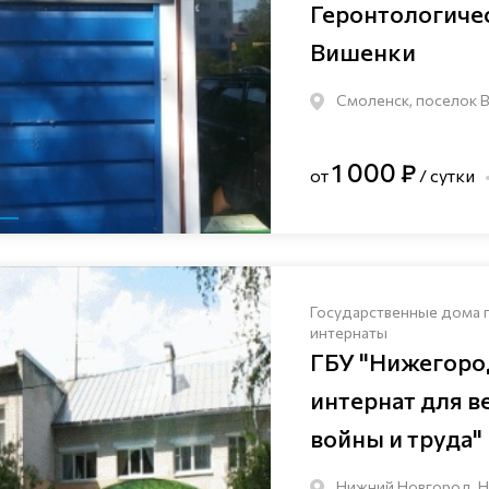
Геронтологиче
Вишенки
Смоленск, поселок В
1 000 ₽
от
/ сутки
Государственные дома 
интернаты
ГБУ "Нижегоро
интернат для в
войны и труда"
Нижний Новгород, Н