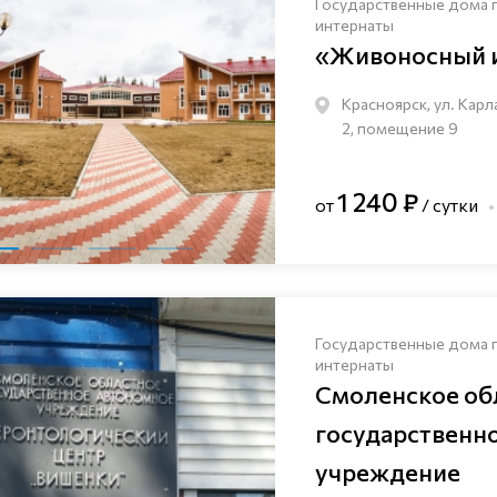
Государственные дома 
интернаты
«Живоносный 
Красноярск, ул. Карл
2, помещение 9
1 240 ₽
от
/ сутки
Государственные дома 
интернаты
Смоленское об
государственн
учреждение