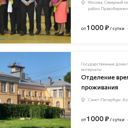
Москва, Северный о
район, Правобережна
1 000 ₽
от
/ сутки
Государственные дома 
интернаты
Отделение вре
проживания
Санкт-Петербург, Бо
1 000 ₽
от
/ сутки