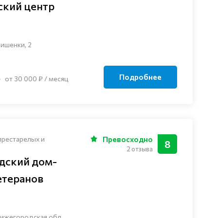
ский центр
ишенки, 2
Подробнее
от 30 000 ₽ / месяц
престарелых и
Превосходно
8
2 отзыва
дский дом-
етеранов
ижегородская обл,