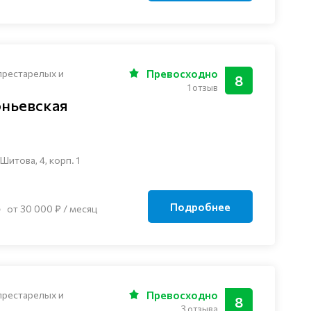
престарелых и
Превосходно
8
1 отзыв
ньевская
итова, 4, корп. 1
Подробнее
от 30 000 ₽ / месяц
престарелых и
Превосходно
8
3 отзыва