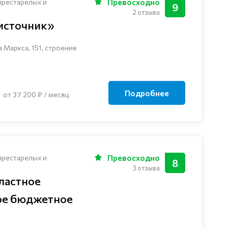
престарелых и
Превосходно
9
2 отзыва
источник»
а Маркса, 151, строение
Подробнее
от 37 200 ₽ / месяц
престарелых и
Превосходно
8
3 отзыва
ластное
ое бюджетное