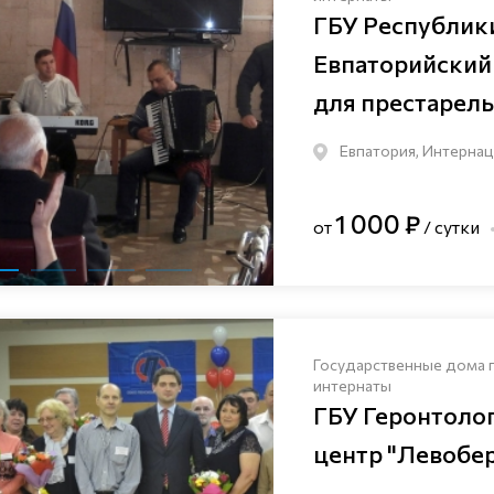
ГБУ Республик
Евпаторийский
для престарел
Евпатория, Интернац
1 000 ₽
от
/ сутки
Государственные дома 
интернаты
ГБУ Геронтоло
центр "Левобе