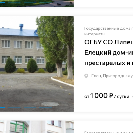
Государственные дома 
интернаты
ОГБУ СО Липец
Елецкий дом-и
престарелых и
Елец, Пригородная у
1 000 ₽
от
/ сутки
Государственные дома 