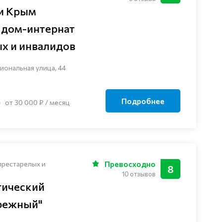
и Крым
 дом-интернат
ых и инвалидов
иональная улица, 44
Подробнее
от 30 000 ₽ / месяц
престарелых и
Превосходно
8
10 отзывов
гический
режный"