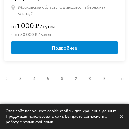
Московская область, Одинцово, Набережная
улица, 2
1 000 ₽
от
/ сутки
от 30 000 ₽ / месяц
Подробнее
2
3
4
5
6
7
8
9
››
…
Этот сайт использует cookie файлы для хранения данных.
Поможем
подобрать
×
Продолжая использовать сайт, Вы даете согласие на
работу с этими файлами.
пансионат