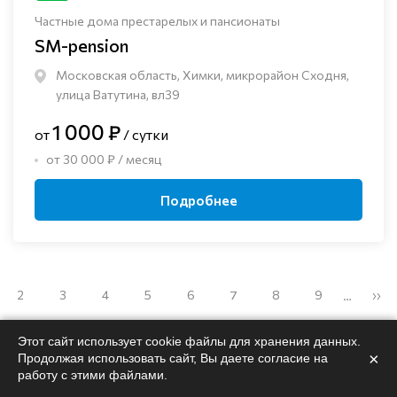
Частные дома престарелых и пансионаты
SM-pension
Московская область, Химки, микрорайон Сходня,
улица Ватутина, вл39
1 000 ₽
от
/ сутки
от 30 000 ₽ / месяц
Подробнее
2
3
4
5
6
7
8
9
››
…
Этот сайт использует cookie файлы для хранения данных.
×
Продолжая использовать сайт, Вы даете согласие на
работу с этими файлами.