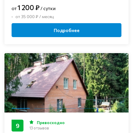
1 200 ₽
от
/ сутки
от 35 000 ₽ / месяц
Подробнее
Превосходно
9
13 отзывов