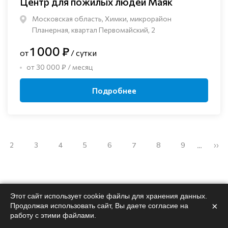
Центр для пожилых людей Маяк
Московская область, Химки, микрорайон
Планерная, квартал Первомайский, 2
1 000 ₽
от
/ сутки
от 30 000 ₽ / месяц
Подробнее
2
3
4
5
6
7
8
9
››
…
Этот сайт использует cookie файлы для хранения данных.
×
Продолжая использовать сайт, Вы даете согласие на
Поможем
подобрать
работу с этими файлами.