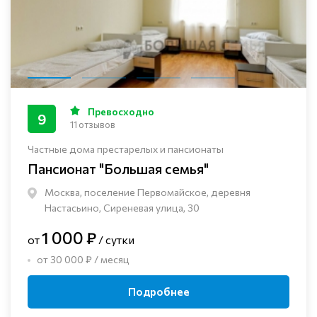
Превосходно
9
11 отзывов
Частные дома престарелых и пансионаты
Пансионат "Большая семья"
Москва, поселение Первомайское, деревня
Настасьино, Сиреневая улица, 30
1 000 ₽
от
/ сутки
от 30 000 ₽ / месяц
Подробнее