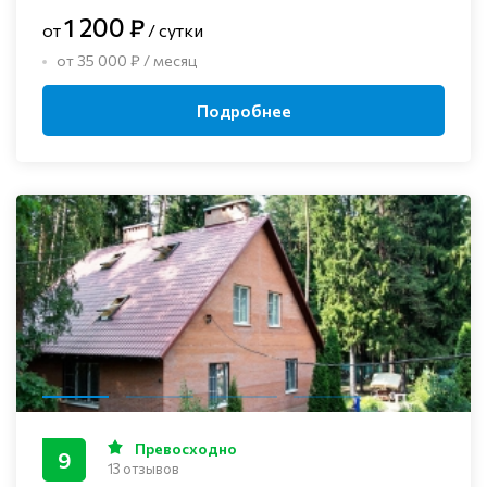
1 200 ₽
от
/ сутки
от 35 000 ₽ / месяц
Подробнее
Превосходно
9
13 отзывов