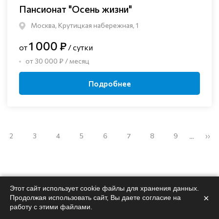
Пансионат "Осень жизни"
Москва, Крутицкая набережная, 1
1 000 ₽
от
/ сутки
от 30 000 ₽ / месяц
Подробнее
2
3
4
5
6
7
8
9
››
…
Этот сайт использует cookie файлы для хранения данных.
×
Поможем
подобрать
Продолжая использовать сайт, Вы даете согласие на
работу с этими файлами.
пансионат