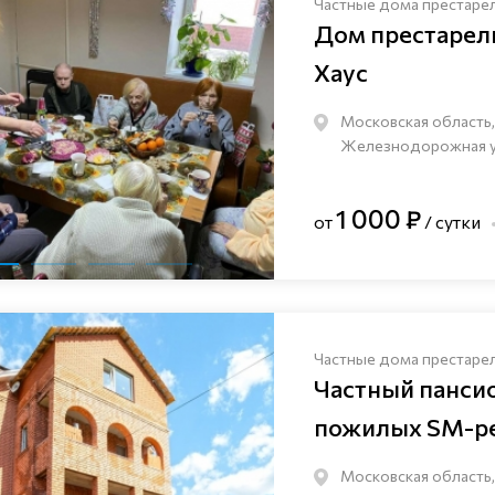
Частные дома престаре
Дом престаре
Хаус
Московская область,
Железнодорожная ули
1 000 ₽
от
/ сутки
Частные дома престаре
Частный панси
пожилых SM-pe
Московская область,