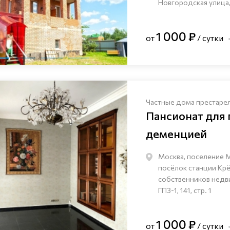
Новгородская улица,
1 000 ₽
от
/ сутки
Частные дома престаре
Пансионат для
деменцией
Москва, поселение 
посёлок станции Кр
собственников нед
ГПЗ-1, 141, стр. 1
1 000 ₽
от
/ сутки