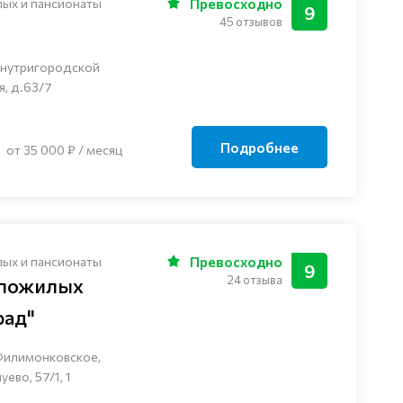
лых и пансионаты
Превосходно
9
45 отзывов
внутригородской
я, д.63/7
Подробнее
от 35 000 ₽ / месяц
лых и пансионаты
Превосходно
9
24 отзыва
 пожилых
рад"
Филимонковское,
ево, 57/1, 1