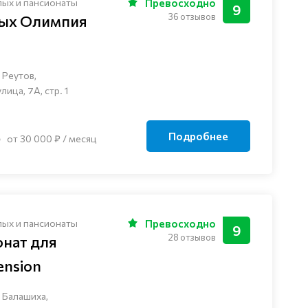
лых и пансионаты
Превосходно
9
36 отзывов
лых Олимпия
 Реутов,
ца, 7А, стр. 1
Подробнее
от 30 000 ₽ / месяц
лых и пансионаты
Превосходно
9
28 отзывов
онат для
nsion
 Балашиха,