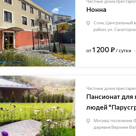
Частные дома престаре
Нонна
Сочи, Центральный 
район, ул. Санаторна
1 200 ₽
от
/ сутки
Частные дома престаре
Пансионат для
людей "Парусг
Москва, поселение 
деревня Верхнее Валу