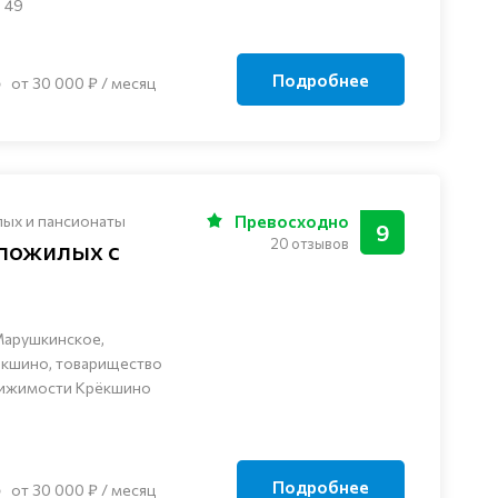
 49
Подробнее
от 30 000 ₽ / месяц
лых и пансионаты
Превосходно
9
20 отзывов
 пожилых с
Марушкинское,
ёкшино, товарищество
вижимости Крёкшино
Подробнее
от 30 000 ₽ / месяц