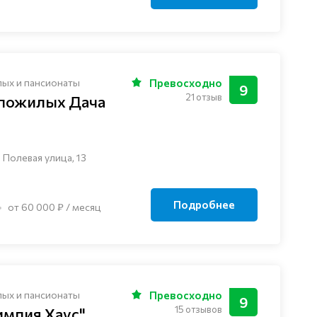
лых и пансионаты
Превосходно
9
21 отзыв
 пожилых Дача
 Полевая улица, 13
Подробнее
от 60 000 ₽ / месяц
лых и пансионаты
Превосходно
9
15 отзывов
импия Хаус"