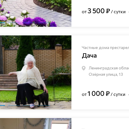
3 500 ₽
от
/ сутки
Частные дома престаре
Дача
Ленинградская облас
Озёрная улица, 13
1 000 ₽
от
/ сутки