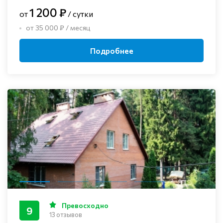
1 200 ₽
от
/ сутки
от 35 000 ₽ / месяц
Подробнее
Превосходно
9
13 отзывов