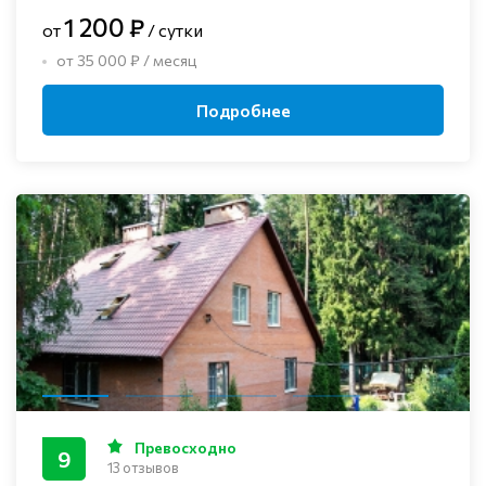
1 200 ₽
от
/ сутки
от 35 000 ₽ / месяц
Подробнее
Превосходно
9
13 отзывов