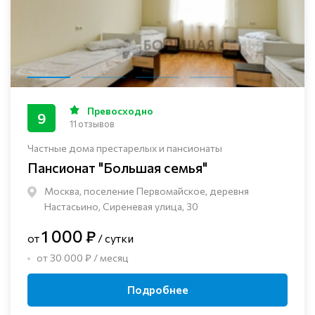
Превосходно
9
11 отзывов
Частные дома престарелых и пансионаты
Пансионат "Большая семья"
Москва, поселение Первомайское, деревня
Настасьино, Сиреневая улица, 30
1 000 ₽
от
/ сутки
от 30 000 ₽ / месяц
Подробнее