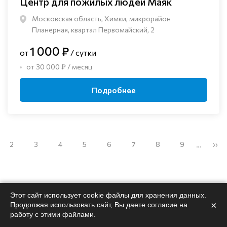
Центр для пожилых людей Маяк
Московская область, Химки, микрорайон
Планерная, квартал Первомайский, 2
1 000 ₽
от
/ сутки
от 30 000 ₽ / месяц
Подробнее
2
3
4
5
6
7
8
9
››
…
Этот сайт использует cookie файлы для хранения данных.
×
Продолжая использовать сайт, Вы даете согласие на
Поможем
подобрать
работу с этими файлами.