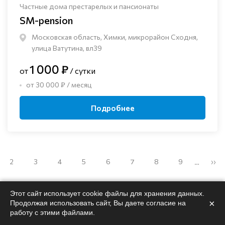
Частные дома престарелых и пансионаты
SM-pension
Московская область, Химки, микрорайон Сходня,
улица Ватутина, вл39
1 000 ₽
от
/ сутки
от 30 000 ₽ / месяц
Подробнее
2
3
4
5
6
7
8
9
››
…
Этот сайт использует cookie файлы для хранения данных.
×
Продолжая использовать сайт, Вы даете согласие на
работу с этими файлами.