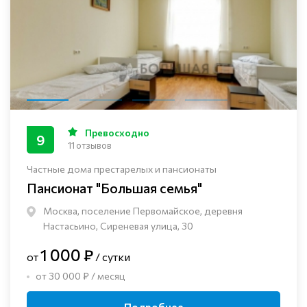
Превосходно
9
11 отзывов
Частные дома престарелых и пансионаты
Пансионат "Большая семья"
Москва, поселение Первомайское, деревня
Настасьино, Сиреневая улица, 30
1 000 ₽
от
/ сутки
от 30 000 ₽ / месяц
Подробнее