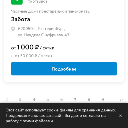
16 отзывов
Частные дома престарелых и пансионаты
Забота
620050, г. Екатеринбург,
ул. Начдива Онуфриева, 43
1 000 ₽
от
/ сутки
от 30 000 ₽ / месяц
Подробнее
2
3
4
5
6
7
8
9
››
…
Этот сайт использует cookie файлы для хранения данных.
×
Продолжая использовать сайт, Вы даете согласие на
работу с этими файлами.