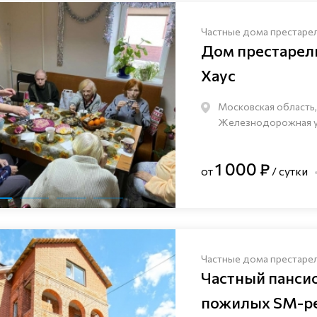
Частные дома престаре
Дом престаре
Хаус
Московская область,
Железнодорожная ули
1 000 ₽
от
/ сутки
Частные дома престаре
Частный панси
пожилых SM-pe