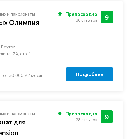
лых и пансионаты
Превосходно
9
36 отзывов
лых Олимпия
 Реутов,
ца, 7А, стр. 1
Подробнее
от 30 000 ₽ / месяц
лых и пансионаты
Превосходно
9
28 отзывов
онат для
nsion