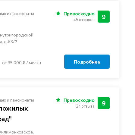
лых и пансионаты
Превосходно
9
45 отзывов
внутригородской
я, д.63/7
Подробнее
от 35 000 ₽ / месяц
лых и пансионаты
Превосходно
9
24 отзыва
 пожилых
рад"
Филимонковское,