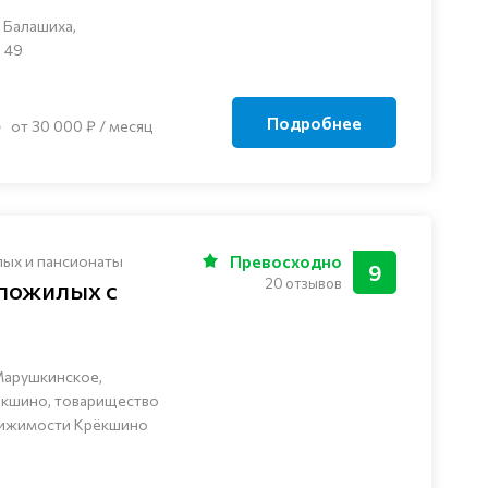
 Балашиха,
 49
Подробнее
от 30 000 ₽ / месяц
лых и пансионаты
Превосходно
9
20 отзывов
 пожилых с
Марушкинское,
ёкшино, товарищество
вижимости Крёкшино