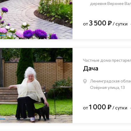
деревня Верхнее Валу
3 500 ₽
от
/ сутки
Частные дома престаре
Дача
Ленинградская облас
Озёрная улица, 13
1 000 ₽
от
/ сутки