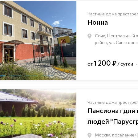
Частные дома престаре
Нонна
Сочи, Центральный 
район, ул. Санаторна
1 200 ₽
от
/ сутки
Частные дома престаре
Пансионат для
людей "Парусг
Москва, поселение 