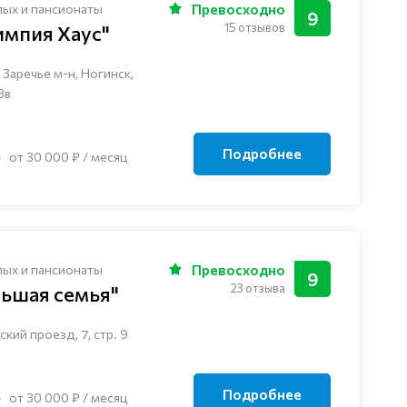
лых и пансионаты
Превосходно
9
15 отзывов
импия Хаус"
Заречье м-н, Ногинск, ​
3в
Подробнее
от 30 000 ₽ / месяц
лых и пансионаты
Превосходно
9
23 отзыва
льшая семья"
кий проезд, 7, стр. 9
Подробнее
от 30 000 ₽ / месяц