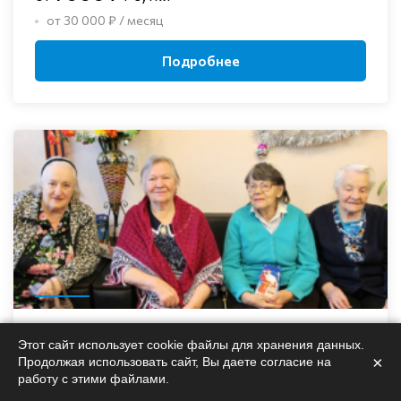
от 30 000 ₽ / месяц
Подробнее
Не проверен
Этот сайт использует cookie файлы для хранения данных.
мало отзывов
×
Продолжая использовать сайт, Вы даете согласие на
работу с этими файлами.
Государственные дома престарелых и интернаты