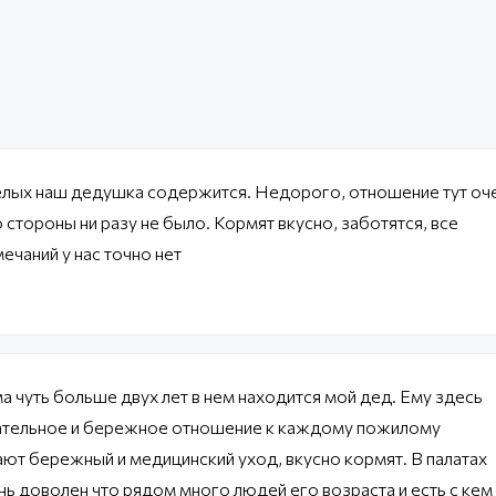
елых наш дедушка содержится. Недорого, отношение тут оч
стороны ни разу не было. Кормят вкусно, заботятся, все
ечаний у нас точно нет
а чуть больше двух лет в нем находится мой дед. Ему здесь
мательное и бережное отношение к каждому пожилому
ют бережный и медицинский уход, вкусно кормят. В палатах
ень доволен что рядом много людей его возраста и есть с кем