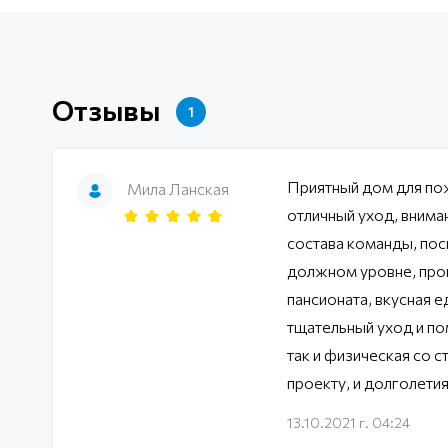
Отзывы
1
Приятный дом для по
Мила Ланская
отличный уход, внима
состава команды, пос
должном уровне, прог
пансионата, вкусная 
тщательный уход и по
так и физическая со 
проекту, и долголетия
13.10.2021 г. 04:24