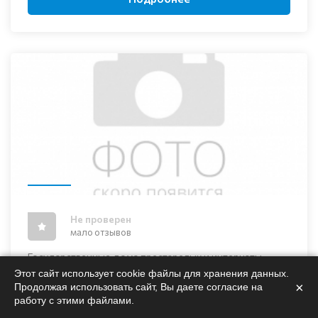
Не проверен
мало отзывов
Государственные дома престарелых и интернаты
Этот сайт использует cookie файлы для хранения данных.
ГБУСО центр социального
×
Продолжая использовать сайт, Вы даете согласие на
обслуживания город Великие Луки
работу с этими файлами.
Специальное отделение для одиноких