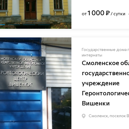
1 000 ₽
от
/ сутки
Государственные дома 
интернаты
Смоленское об
государственн
учреждение
Геронтологиче
Вишенки
Смоленск, поселок В