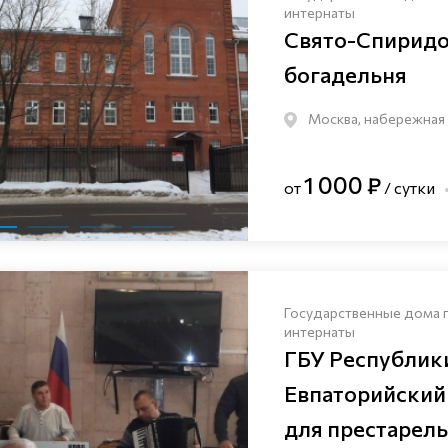
интернаты
Свято-Спиридо
богадельня
Москва, набережная Ш
1 000 ₽
от
/ сутки
Государственные дома 
интернаты
ГБУ Республик
Евпаторийский
для престарел