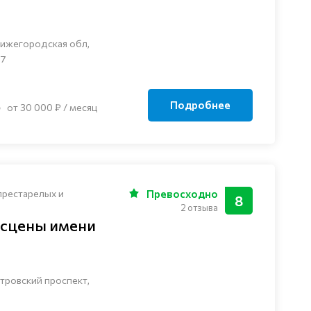
ижегородская обл,
 7
Подробнее
от 30 000 ₽ / месяц
престарелых и
Превосходно
8
2 отзыва
 сцены имени
тровский проспект,