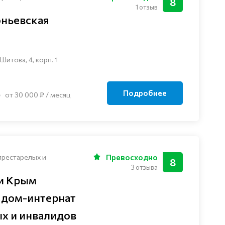
8
1 отзыв
ньевская
итова, 4, корп. 1
Подробнее
от 30 000 ₽ / месяц
престарелых и
Превосходно
8
3 отзыва
и Крым
 дом-интернат
ых и инвалидов