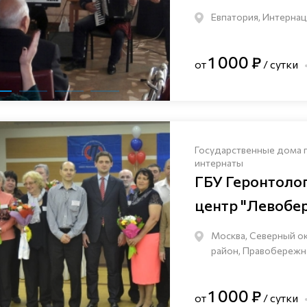
Евпатория, Интернац
1 000 ₽
от
/ сутки
Государственные дома 
интернаты
ГБУ Геронтоло
центр "Левобе
Москва, Северный о
район, Правобережна
1 000 ₽
от
/ сутки