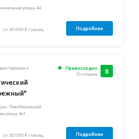
иональная улица, 44
Подробнее
от 30 000 ₽ / месяц
престарелых и
Превосходно
8
10 отзывов
гический
режный"
круг, Левобережный
я улица, 4к1
Подробнее
от 30 000 ₽ / месяц