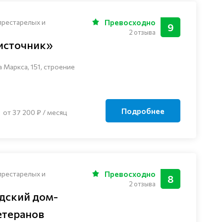
престарелых и
Превосходно
9
2 отзыва
источник»
а Маркса, 151, строение
Подробнее
от 37 200 ₽ / месяц
престарелых и
Превосходно
8
2 отзыва
дский дом-
етеранов