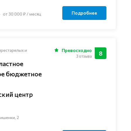
Подробнее
от 30 000 ₽ / месяц
престарелых и
Превосходно
8
3 отзыва
ластное
ое бюджетное
ский центр
ишенки, 2