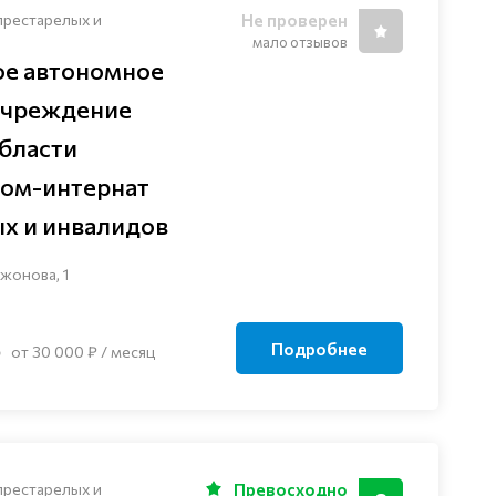
престарелых и
Не проверен
мало отзывов
ое автономное
учреждение
бласти
дом-интернат
ых и инвалидов
зжонова, 1
Подробнее
от 30 000 ₽ / месяц
престарелых и
Превосходно