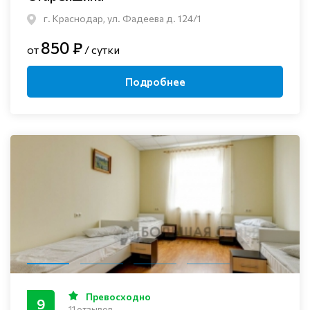
г. Краснодар, ул. Фадеева д. 124/1
850 ₽
от
/ сутки
Подробнее
Превосходно
9
11 отзывов