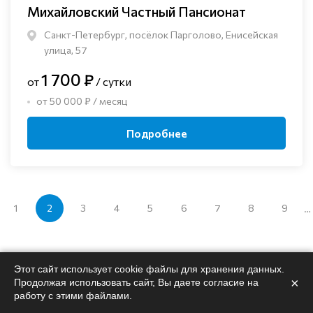
Михайловский Частный Пансионат
Санкт-Петербург, посёлок Парголово, Енисейская
улица, 57
1 700 ₽
от
/ сутки
от 50 000 ₽ / месяц
Подробнее
1
2
3
4
5
6
7
8
9
…
Этот сайт использует cookie файлы для хранения данных.
×
Продолжая использовать сайт, Вы даете согласие на
работу с этими файлами.
Поможем
подобрать