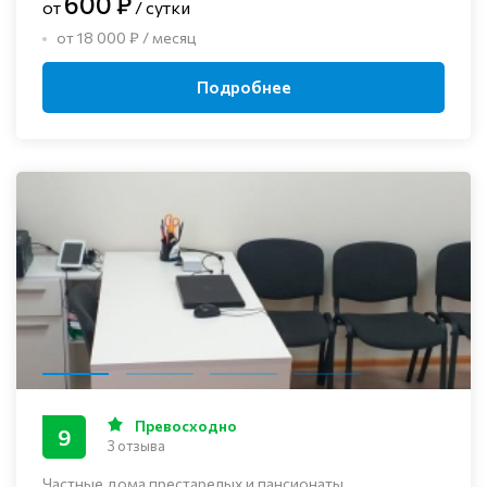
600 ₽
от
/ сутки
от 18 000 ₽ / месяц
Подробнее
Превосходно
9
3 отзыва
Частные дома престарелых и пансионаты